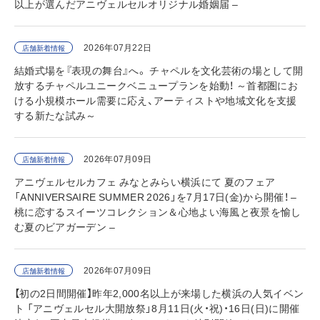
以上が選んだアニヴェルセルオリジナル婚姻届 –
2026年07月22日
店舗新着情報
結婚式場を『表現の舞台』へ。 チャペルを文化芸術の場として開
放するチャペルユニークベニュープランを始動！ ～首都圏にお
ける小規模ホール需要に応え、アーティストや地域文化を支援
する新たな試み～
2026年07月09日
店舗新着情報
アニヴェルセルカフェ みなとみらい横浜にて 夏のフェア
「ANNIVERSAIRE SUMMER 2026」を7月17日(金)から開催！ –
桃に恋するスイーツコレクション＆心地よい海風と夜景を愉し
む夏のビアガーデン –
2026年07月09日
店舗新着情報
【初の2日間開催】昨年2,000名以上が来場した横浜の人気イベン
ト 「アニヴェルセル大開放祭」8月11日(火・祝)・16日(日)に開催