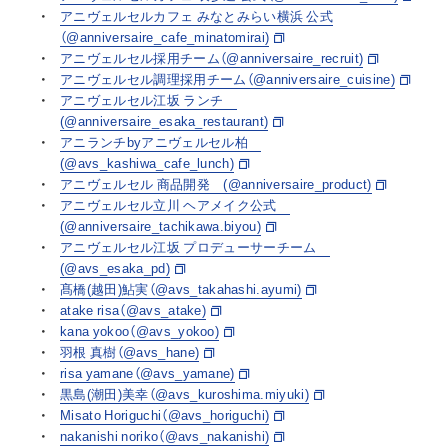
アニヴェルセルカフェ みなとみらい横浜 公式
（@anniversaire_cafe_minatomirai)
アニヴェルセル採用チーム（@anniversaire_recruit)
アニヴェルセル調理採用チーム（@anniversaire_cuisine)
アニヴェルセル江坂 ランチ
(@anniversaire_esaka_restaurant)
アニランチbyアニヴェルセル柏
(@avs_kashiwa_cafe_lunch)
アニヴェルセル 商品開発 (@anniversaire_product)
アニヴェルセル立川 ヘアメイク公式
(@anniversaire_tachikawa.biyou)
アニヴェルセル江坂 プロデューサーチーム
(@avs_esaka_pd)
髙橋(越田)鮎実（@avs_takahashi.ayumi)
atake risa（@avs_atake)
kana yokoo（@avs_yokoo)
羽根 真樹（@avs_hane)
risa yamane（@avs_yamane)
黒島(潮田)美幸（@avs_kuroshima.miyuki)
Misato Horiguchi（@avs_horiguchi)
nakanishi noriko（@avs_nakanishi)