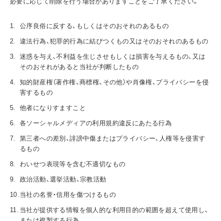
必要に応じて削除を行う場合がありますことをご了承ください。
公序良俗に反する、もしくはそのおそれのあるもの
違法行為、犯罪的行為に結びつくもの又はそのおそれのあるもの
迷惑を与え、不利益を生じさせもしくは損害を与えるもの、又は
そのおそれがあると当社が判断したもの
知的財産権（著作権、商標権、その他）や肖像権、プライバシーを侵
害するもの
他者になりすますこと
各ソーシャルメディアの利用規約違反にあたる行為
第三者への差別、誹謗中傷またはプライバシー、人権等を侵害す
るもの
わいせつ表現等を含む不適切なもの
政治活動、選挙活動、宗教活動
当社の名誉・信用を傷つけるもの
当社が提供する情報を個人的な利用目的の範囲を超えて使用し、
または複製する行為