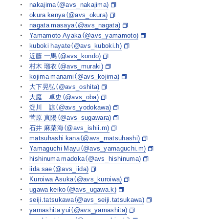
nakajima（@avs_nakajima)
okura kenya（@avs_okura)
nagata masaya（@avs_nagata)
Yamamoto Ayaka（@avs_yamamoto)
kuboki hayate（@avs_kuboki.h)
近藤 一馬（@avs_kondo)
村木 瑠衣（@avs_muraki)
kojima manami（@avs_kojima)
大下晃弘（@avs_oshita)
大庭 卓史（@avs_oba)
淀川 諒（@avs_yodokawa)
菅原 真陽（@avs_sugawara)
石井 麻菜海（@avs_ishii.m)
matsuhashi kana（@avs_matsuhashi)
Yamaguchi Mayu（@avs_yamaguchi.m)
hishinuma madoka（@avs_hishinuma)
iida sae（@avs_iida)
Kuroiwa Asuka（@avs_kuroiwa)
ugawa keiko（@avs_ugawa.k)
seiji.tatsukawa（@avs_seiji.tatsukawa)
yamashita yui（@avs_yamashita)