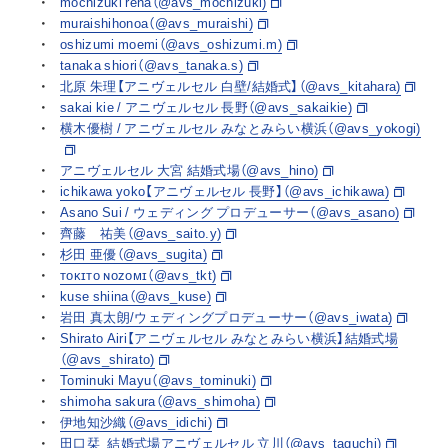
mochizuki rena（@avs_mochizuki)
muraishihonoa（@avs_muraishi)
oshizumi moemi（@avs_oshizumi.m)
tanaka shiori（@avs_tanaka.s)
北原 朱理【アニヴェルセル 白壁/結婚式】（@avs_kitahara)
sakai kie / アニヴェルセル 長野（@avs_sakaikie)
横木優樹 / アニヴェルセル みなとみらい横浜（@avs_yokogi)
アニヴェルセル 大宮 結婚式場（@avs_hino)
ichikawa yoko【アニヴェルセル 長野】（@avs_ichikawa)
Asano Sui / ウェディング プロデューサー（@avs_asano)
齊藤 祐美（@avs_saito.y)
杉田 亜優（@avs_sugita)
ᴛᴏᴋɪᴛᴏ ɴᴏᴢᴏᴍɪ（@avs_tkt)
kuse shiina（@avs_kuse)
岩田 真太朗/ウェディングプロデューサー（@avs_iwata)
Shirato Airi【アニヴェルセル みなとみらい横浜】結婚式場
（@avs_shirato)
Tominuki Mayu（@avs_tominuki)
shimoha sakura（@avs_shimoha)
伊地知沙織（@avs_idichi)
田口栞_結婚式場アニヴェルセル 立川（@avs_taguchi)