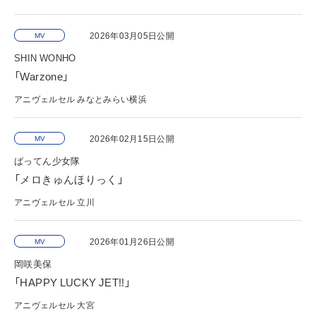
2026年03月05日公開
MV
SHIN WONHO
「Warzone」
アニヴェルセル みなとみらい横浜
2026年02月15日公開
MV
ばってん少女隊
「メロきゅんほりっく」
アニヴェルセル 立川
2026年01月26日公開
MV
岡咲美保
「HAPPY LUCKY JET!!」
アニヴェルセル 大宮