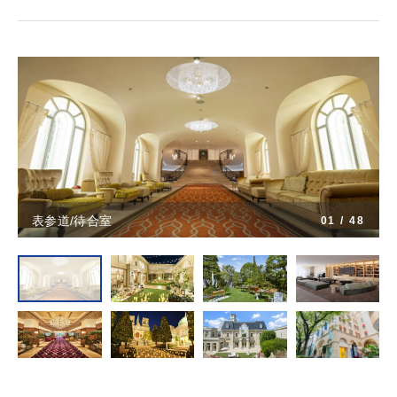
表参道/待合室
01
/
48