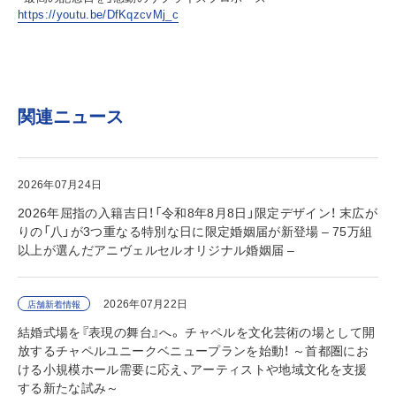
https://youtu.be/DfKqzcvMj_c
関連ニュース
2026年07月24日
2026年屈指の入籍吉日！「令和8年8月8日」限定デザイン！ 末広が
りの「八」が3つ重なる特別な日に限定婚姻届が新登場 – 75万組
以上が選んだアニヴェルセルオリジナル婚姻届 –
2026年07月22日
店舗新着情報
結婚式場を『表現の舞台』へ。 チャペルを文化芸術の場として開
放するチャペルユニークベニュープランを始動！ ～首都圏にお
ける小規模ホール需要に応え、アーティストや地域文化を支援
する新たな試み～