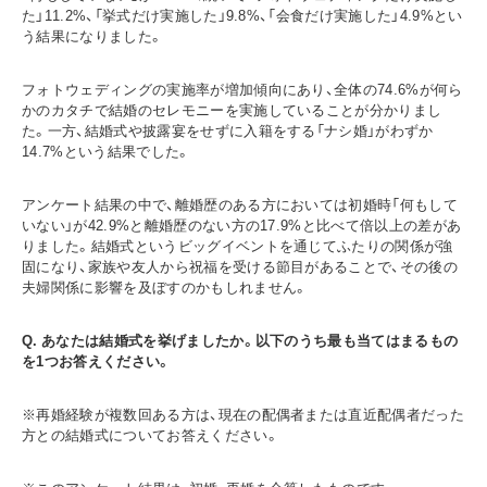
た」11.2%、「挙式だけ実施した」9.8%、「会食だけ実施した」4.9%とい
う結果になりました。
フォトウェディングの実施率が増加傾向にあり、全体の74.6%が何ら
かのカタチで結婚のセレモニーを実施していることが分かりまし
た。一方、結婚式や披露宴をせずに入籍をする「ナシ婚」がわずか
14.7%という結果でした。
アンケート結果の中で、離婚歴のある方においては初婚時「何もして
いない」が42.9%と離婚歴のない方の17.9%と比べて倍以上の差があ
りました。結婚式というビッグイベントを通じてふたりの関係が強
固になり、家族や友人から祝福を受ける節目があることで、その後の
夫婦関係に影響を及ぼすのかもしれません。
Q. あなたは結婚式を挙げましたか。以下のうち最も当てはまるもの
を1つお答えください。
※再婚経験が複数回ある方は、現在の配偶者または直近配偶者だった
方との結婚式についてお答えください。