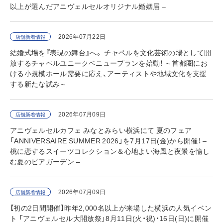
以上が選んだアニヴェルセルオリジナル婚姻届 –
2026年07月22日
店舗新着情報
結婚式場を『表現の舞台』へ。 チャペルを文化芸術の場として開
放するチャペルユニークベニュープランを始動！ ～首都圏にお
ける小規模ホール需要に応え、アーティストや地域文化を支援
する新たな試み～
2026年07月09日
店舗新着情報
アニヴェルセルカフェ みなとみらい横浜にて 夏のフェア
「ANNIVERSAIRE SUMMER 2026」を7月17日(金)から開催！ –
桃に恋するスイーツコレクション＆心地よい海風と夜景を愉し
む夏のビアガーデン –
2026年07月09日
店舗新着情報
【初の2日間開催】昨年2,000名以上が来場した横浜の人気イベン
ト 「アニヴェルセル大開放祭」8月11日(火・祝)・16日(日)に開催