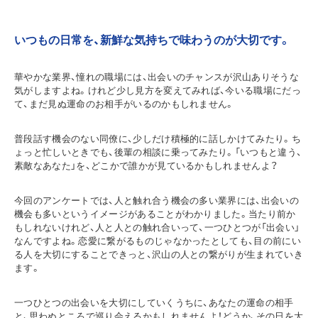
いつもの日常を、新鮮な気持ちで味わうのが大切です。
華やかな業界、憧れの職場には、出会いのチャンスが沢山ありそうな
気がしますよね。けれど少し見方を変えてみれば、今いる職場にだっ
て、まだ見ぬ運命のお相手がいるのかもしれません。
普段話す機会のない同僚に、少しだけ積極的に話しかけてみたり。ち
ょっと忙しいときでも、後輩の相談に乗ってみたり。「いつもと違う、
素敵なあなた」を、どこかで誰かが見ているかもしれませんよ？
今回のアンケートでは、人と触れ合う機会の多い業界には、出会いの
機会も多いというイメージがあることがわかりました。当たり前か
もしれないけれど、人と人との触れ合いって、一つひとつが「出会い」
なんですよね。恋愛に繋がるものじゃなかったとしても、目の前にい
る人を大切にすることできっと、沢山の人との繋がりが生まれていき
ます。
一つひとつの出会いを大切にしていくうちに、あなたの運命の相手
と、思わぬところで巡り会えるかもしれませんよ！どうか、その日を大