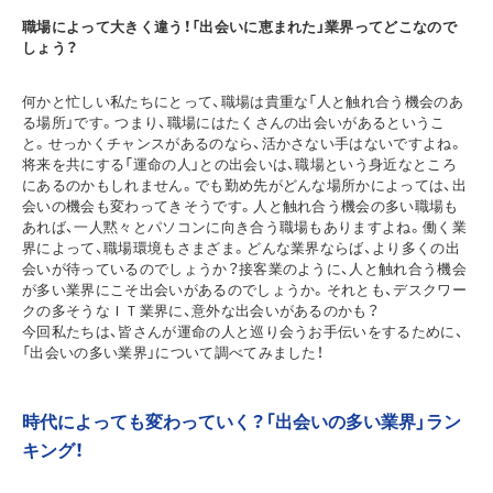
職場によって大きく違う！「出会いに恵まれた」業界ってどこなので
しょう？
何かと忙しい私たちにとって、職場は貴重な「人と触れ合う機会のあ
る場所」です。つまり、職場にはたくさんの出会いがあるというこ
と。せっかくチャンスがあるのなら、活かさない手はないですよね。
将来を共にする「運命の人」との出会いは、職場という身近なところ
にあるのかもしれません。でも勤め先がどんな場所かによっては、出
会いの機会も変わってきそうです。人と触れ合う機会の多い職場も
あれば、一人黙々とパソコンに向き合う職場もありますよね。働く業
界によって、職場環境もさまざま。どんな業界ならば、より多くの出
会いが待っているのでしょうか？接客業のように、人と触れ合う機会
が多い業界にこそ出会いがあるのでしょうか。それとも、デスクワー
クの多そうなＩＴ業界に、意外な出会いがあるのかも？
今回私たちは、皆さんが運命の人と巡り会うお手伝いをするために、
「出会いの多い業界」について調べてみました！
時代によっても変わっていく？「出会いの多い業界」ラン
キング！