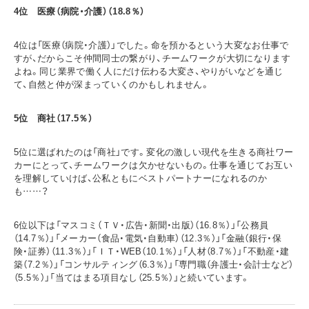
4
位 医療（病院・介護）（18.8％）
4位は「医療（病院・介護）」でした。命を預かるという大変なお仕事で
すが、だからこそ仲間同士の繋がり、チームワークが大切になります
よね。同じ業界で働く人にだけ伝わる大変さ、やりがいなどを通じ
て、自然と仲が深まっていくのかもしれません。
5
位 商社（17.5％）
5位に選ばれたのは「商社」です。変化の激しい現代を生きる商社ワー
カーにとって、チームワークは欠かせないもの。仕事を通じてお互い
を理解していけば、公私ともにベストパートナーになれるのか
も……？
6位以下は「マスコミ（ＴＶ・広告・新聞・出版）（16.8％）」「公務員
（14.7％）」「メーカー（食品・電気・自動車）（12.3％）」「金融（銀行・保
険・証券）（11.3％）」「ＩＴ・WEB（10.1％）」「人材（8.7％）」「不動産・建
築（7.2％）」「コンサルティング（6.3％）」「専門職（弁護士・会計士など）
（5.5％）」「当てはまる項目なし（25.5％）」と続いています。