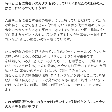
時代とともに出会いのカタチも変わっていく？あなたの「運命の人」
はどこにいるのでしょうか！
人生をともに過ごす運命の相手。じっと待っているだけでは、なかな
か出会うことはできません。「婚活」という言葉が使われ始めてから、
出会いのカタチも大きく変わってきました。街コンや同じ趣味の仲
間が集まるイベントの他、ボランティアをしながら出会いを探すボラ
コンなど、新しい出会いの場も増えています。
いつか運命の相手と巡り会って、人生のパートナーを見つけたい。そ
の願いを叶えるためには、やはりきっかけづくりが重要です。
今結婚している人、恋人がいる人たちって、お相手とどこで巡り会っ
たんでしょうか？みなさんの素敵な出会いをお手伝いするため、今回
私たちは「出会いのきっかけ」について調べてみました。
出会ったときの関係性や環境、タイミングなどを調べることで、素敵
な人に巡り会えるチャンスが見つかるかも。意外に気付いていない
だけで、まわりには既に「運命の相手」がいる……かも、しれません
よ？
これが最新版「出会いのきっかけ」ランキング！時代とともに、出会い
のカタチも進化中です！