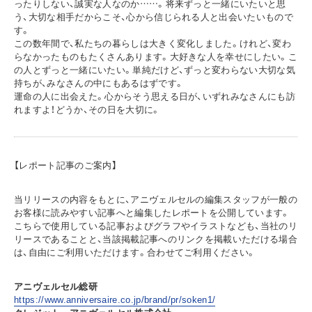
ったりしない、誠実な人なのか……。将来ずっと一緒にいたいと思
う、大切な相手だからこそ、心から信じられる人と出会いたいもので
す。
この数年間で、私たちの暮らしは大きく変化しました。けれど、変わ
らなかったものもたくさんあります。大好きな人を幸せにしたい。こ
の人とずっと一緒にいたい。単純だけど、ずっと変わらない大切な気
持ちが、みなさんの中にもあるはずです。
運命の人に出会えた。心からそう思える日が、いずれみなさんにも訪
れますよ！どうか、その日を大切に。
【レポート記事のご案内】
当リリースの内容をもとに、アニヴェルセルの編集スタッフが一般の
お客様に読みやすい記事へと編集したレポートを公開しています。
こちらで使用している記事およびグラフやイラストなども、当社のリ
リースであることと、当該掲載記事へのリンクを掲載いただける場合
は、自由にご利用いただけます。合わせてご利用ください。
アニヴェルセル総研
https://www.anniversaire.co.jp/brand/pr/soken1/