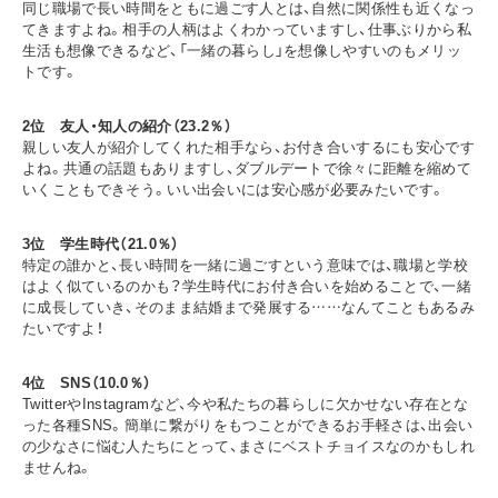
同じ職場で長い時間をともに過ごす人とは、自然に関係性も近くなっ
てきますよね。相手の人柄はよくわかっていますし、仕事ぶりから私
生活も想像できるなど、「一緒の暮らし」を想像しやすいのもメリッ
トです。
2位 友人・知人の紹介（23.2％）
親しい友人が紹介してくれた相手なら、お付き合いするにも安心です
よね。共通の話題もありますし、ダブルデートで徐々に距離を縮めて
いくこともできそう。いい出会いには安心感が必要みたいです。
3位 学生時代（21.0％）
特定の誰かと、長い時間を一緒に過ごすという意味では、職場と学校
はよく似ているのかも？学生時代にお付き合いを始めることで、一緒
に成長していき、そのまま結婚まで発展する……なんてこともあるみ
たいですよ！
4位 SNS（10.0％）
TwitterやInstagramなど、今や私たちの暮らしに欠かせない存在とな
った各種SNS。簡単に繋がりをもつことができるお手軽さは、出会い
の少なさに悩む人たちにとって、まさにベストチョイスなのかもしれ
ませんね。