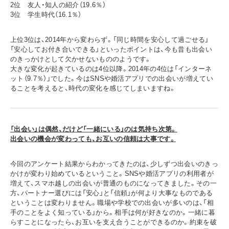
2位 友人・知人の紹介（19.6％）
3位 学生時代（16.1％）
上位3位は、2014年から変わらず。「同じ時間を安心して過ごせる」
「安心してお付き合いできる」といったポイントは、今も昔も出会い
のきっかけとして欠かせないもののようです。
大きな変化が起きているのは4位以降。2014年の4位は「インターネ
ット（9.7％）」でした。今はSNSや婚活アプリでの出会いが増えてい
ることを考えると、時代の変化を感じてしまいますね。
「出会い」は偶然、だけど「一緒にいる」のは気持ち次第。
出会いの機会が変わっても、お互いの信頼は大事です。
今回のアンケート結果からわかってきたのは、少しずつ出会いのきっ
かけが変わり始めているということ。SNSや婚活アプリの利用者が
増えて、スマホ越しの出会いが普通のものになってきました。その一
方、パートナー選びには「安心」と「信頼」が何より大事なものである
ということは変わりません。職場や学校での出会いが多いのは、「相
手のことをよく知っている」から。相手は何が好きなのか。一緒に暮
らすことになったら、お互いを支え合うことができるのか。約束を破