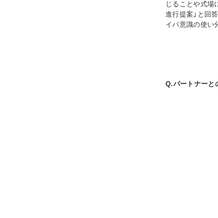
じることや式場
進行提案」と回
イパ意識の使い
Q.パートナーと