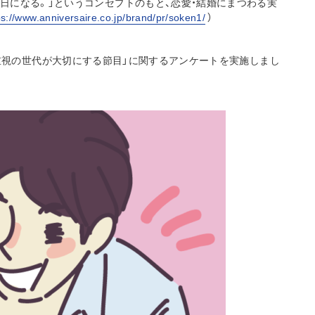
日になる。」というコンセプトのもと、恋愛・結婚にまつわる実
ps://www.anniversaire.co.jp/brand/pr/soken1/
）
イパ重視の世代が大切にする節目」に関するアンケートを実施しまし