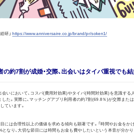
ル総研」
https://www.anniversaire.co.jp/brand/pr/soken1/
者の約7割が成婚・交際、出会いはタイパ重視でも結
会いにおいて、コスパ(費用対効果)やタイパ(時間対効果)を意識する人
した。実際に、マッチングアプリ利用者の約7割(69.8％)が交際ま
着しています。
目には合理性以上の価値を求める傾向も顕著です。「時間やお金をかける
.3%となり、大切な節目には時間もお金も費やしたいという本音が分か