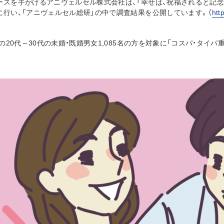
ースを手がけるアニヴェルセル株式会社は、「幸せは、祝福されると記念
に行い、「アニヴェルセル総研」の中で調査結果を公開しています。（
htt
国の20代～30代の未婚・既婚男女1,085名の方を対象に「コスパ・タ