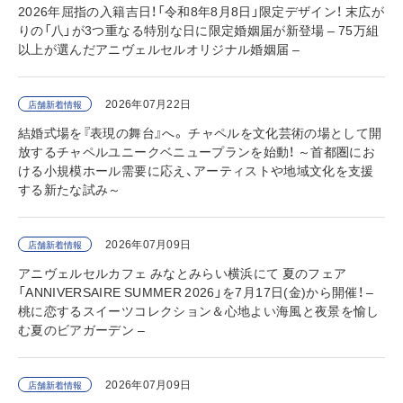
2026年屈指の入籍吉日！「令和8年8月8日」限定デザイン！ 末広が
りの「八」が3つ重なる特別な日に限定婚姻届が新登場 – 75万組
以上が選んだアニヴェルセルオリジナル婚姻届 –
2026年07月22日
店舗新着情報
結婚式場を『表現の舞台』へ。 チャペルを文化芸術の場として開
放するチャペルユニークベニュープランを始動！ ～首都圏にお
ける小規模ホール需要に応え、アーティストや地域文化を支援
する新たな試み～
2026年07月09日
店舗新着情報
アニヴェルセルカフェ みなとみらい横浜にて 夏のフェア
「ANNIVERSAIRE SUMMER 2026」を7月17日(金)から開催！ –
桃に恋するスイーツコレクション＆心地よい海風と夜景を愉し
む夏のビアガーデン –
2026年07月09日
店舗新着情報