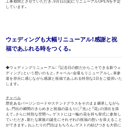
工事期間とさせていただき、9月1日(金)にリニューアルOPENを予定
しています。
ウェディングも大幅リニューアル！感謝と祝
福であふれる時をつくる。
◆ウェディングリニューアル： 「記念日の館だからこそできる新ウェ
ディング」という想いのもと、チャペル・会場もリニューアルし、表参
道を存分に感じながら感謝と祝福であふれる特別な1日をご提供いた
します。
チャペル
歴史あるバージンロードやステンドグラスをそのまま継承しながら
も、門出の瞬間のきらめきと祝福の温もりに「光」と「花」の演出を添
えて、さらに特別な空間へ。ゲストには一輪の花を持ち挙式に参加し
ていただき、新たな家族の誕生にそれぞれの祝福の想いを添えること
ができます。おふたりの門出はもちろん、ゲストの結びつきも大切に