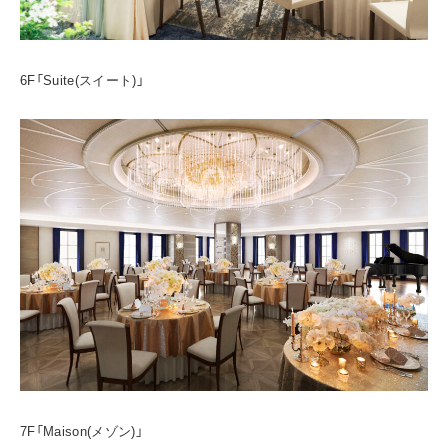
6F「Suite(スイート)」
7F「Maison(メゾン)」