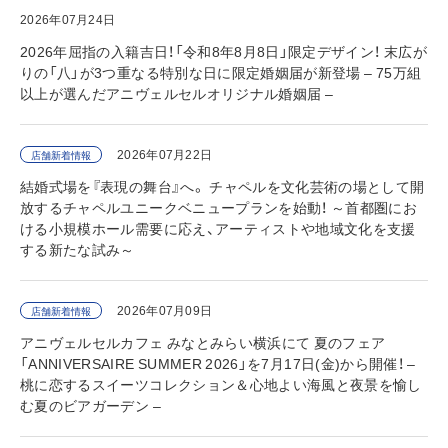
2026年07月24日
2026年屈指の入籍吉日！「令和8年8月8日」限定デザイン！ 末広が
りの「八」が3つ重なる特別な日に限定婚姻届が新登場 – 75万組
以上が選んだアニヴェルセルオリジナル婚姻届 –
2026年07月22日
店舗新着情報
結婚式場を『表現の舞台』へ。 チャペルを文化芸術の場として開
放するチャペルユニークベニュープランを始動！ ～首都圏にお
ける小規模ホール需要に応え、アーティストや地域文化を支援
する新たな試み～
2026年07月09日
店舗新着情報
アニヴェルセルカフェ みなとみらい横浜にて 夏のフェア
「ANNIVERSAIRE SUMMER 2026」を7月17日(金)から開催！ –
桃に恋するスイーツコレクション＆心地よい海風と夜景を愉し
む夏のビアガーデン –