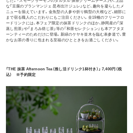
した。「スモークサーモンのタルタル 抹茶クリームチーズ」や、上品
な「豆腐のブランマンジェ 昆布出汁ジュレ」など、趣向を凝らしたメ
ニューを揃えています。金魚型の人参や折り鶴型の大根など、細部に
まで宿る職人のこだわりにもご注目ください。全19種のフリーフロ
ードリンクには、本フェア限定の抹茶ドリンクのほか、静岡産の「深
蒸し煎茶」や「まろみ焙じ茶」等の『和茶セレクション』も本アフタヌ
ーンティーのためだけに登場。新緑のケヤキ並木を臨む表参道で、豊
かなお茶の香りに包まれる至福のひとときをお過ごしください。
「THE 抹茶 Afternoon Tea（推し活ドリンク1杯付き）」 7,400円
（税
込）
※予約限定