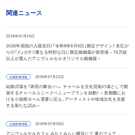
関連ニュース
2026年07月24日
2026年屈指の入籍吉日！「令和8年8月8日」限定デザイン！ 末広が
りの「八」が3つ重なる特別な日に限定婚姻届が新登場 – 75万組
以上が選んだアニヴェルセルオリジナル婚姻届 –
2026年07月22日
店舗新着情報
結婚式場を『表現の舞台』へ。 チャペルを文化芸術の場として開
放するチャペルユニークベニュープランを始動！ ～首都圏にお
ける小規模ホール需要に応え、アーティストや地域文化を支援
する新たな試み～
2026年07月09日
店舗新着情報
アニヴェルセルカフェ みなとみらい横浜にて 夏のフェア