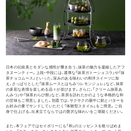
日本の伝統美とモダンな感性が響き合う、抹茶の魅力を凝縮したアフ
タヌーンティー。上段・中段には、濃厚な「抹茶ガトーショコラ」や「抹
茶チョコムース」といった、深みのある味わいの和洋スイーツに加
え、さっぱりとした「抹茶ムースとはちみつレモンジュレ」など、抹茶
の多彩な表情を楽しめる品々が並びます。さらに、「クリーム抹茶あ
んみつ」や「抹茶わらび餅」など、茶房を訪れたかのような本格的な和
の甘味もご用意しました。別皿では、サクサクの最中に餡とバターを
お好みの量でサンドしていただく「体験型スタイル」をご用意。ご自
身で仕上げる、出来立てならではの贅沢な味わいをご堪能ください。
また、本フェアではセイボリーにも「和」のエッセンスを散りばめま