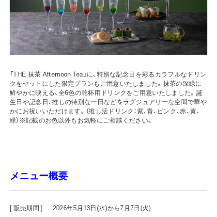
「THE 抹茶 Afternoon Tea」に、特別な記念日を彩るカラフルなドリン
クをセットにした限定プランもご用意いたしました。抹茶の深緑に
鮮やかに映える、全6色の乾杯用ドリンクをご用意いたしました。誕
生日や記念日、推しの特別な一日などをラグジュアリーな空間で華や
かにお祝いいただけます。（推し活ドリンク：紫、青、ピンク、赤、黄、
緑）※記載のお色以外もお気軽にご相談ください。
メニュー概要
[ 販売期間 ] 2026年5月13日(水)から7月7日(火)