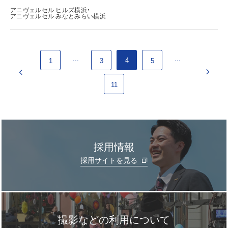
アニヴェルセル ヒルズ横浜・
アニヴェルセル みなとみらい横浜
...
...
4
1
3
5
11
採用情報
採用サイトを見る
撮影などの利用について