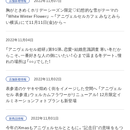
2022年11月07日
店舗新着情報
胸がときめくホリデーシーズン限定♡幻想的な雪がテーマの
「White Winter Flower」 ～「アニヴェルセルカフェ みなとみら
い横浜」にて11月11日(金)から～
2022年11月04日
「アニヴェルセル総研」第91弾、恋愛・結婚意識調査 寒い冬だか
らこそ、一番好きな人の側にいたい！ 心まで温まる冬デート、憧
れの場所は「○○」でした！
2022年11月02日
店舗新着情報
表参道のケヤキや煌めく街をイメージした空間へ 「アニヴェル
セル 表参道」ウェルカムフラワーがリニューアル！ 12月限定イ
ルミネーションフォトプランも新登場
2022年11月01日
新商品情報
今年のXmasもアニヴェルセルとともに。“記念日”の意味をもつ