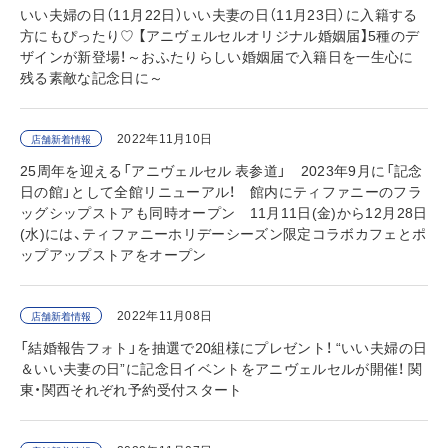
いい夫婦の日（11月22日）いい夫妻の日（11月23日）に入籍する
方にもぴったり♡ 【アニヴェルセルオリジナル婚姻届】5種のデ
ザインが新登場！～おふたりらしい婚姻届で入籍日を一生心に
残る素敵な記念日に～
2022年11月10日
店舗新着情報
25周年を迎える「アニヴェルセル 表参道」 2023年9月に「記念
日の館」として全館リニューアル！ 館内にティファニーのフラ
ッグシップストアも同時オープン 11月11日(金)から12月28日
(水)には、ティファニーホリデーシーズン限定コラボカフェとポ
ップアップストアをオープン
2022年11月08日
店舗新着情報
「結婚報告フォト」を抽選で20組様にプレゼント！ “いい夫婦の日
＆いい夫妻の日”に記念日イベントをアニヴェルセルが開催！ 関
東・関西それぞれ予約受付スタート