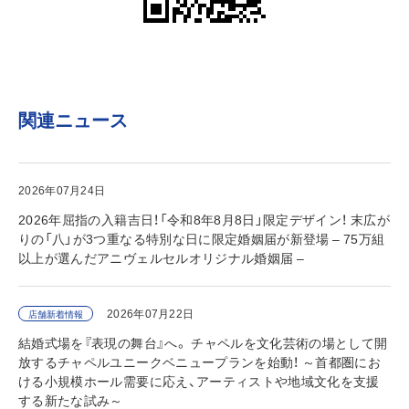
関連ニュース
2026年07月24日
2026年屈指の入籍吉日！「令和8年8月8日」限定デザイン！ 末広が
りの「八」が3つ重なる特別な日に限定婚姻届が新登場 – 75万組
以上が選んだアニヴェルセルオリジナル婚姻届 –
2026年07月22日
店舗新着情報
結婚式場を『表現の舞台』へ。 チャペルを文化芸術の場として開
放するチャペルユニークベニュープランを始動！ ～首都圏にお
ける小規模ホール需要に応え、アーティストや地域文化を支援
する新たな試み～