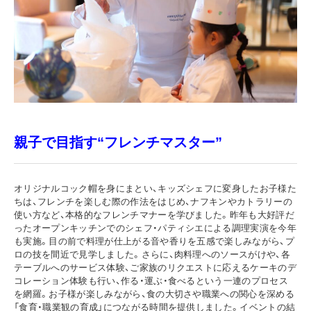
親子で目指す“フレンチマスター”
オリジナルコック帽を身にまとい、キッズシェフに変身したお子様た
ちは、フレンチを楽しむ際の作法をはじめ、ナフキンやカトラリーの
使い方など、本格的なフレンチマナーを学びました。昨年も大好評だ
ったオープンキッチンでのシェフ・パティシエによる調理実演を今年
も実施。目の前で料理が仕上がる音や香りを五感で楽しみながら、プ
ロの技を間近で見学しました。さらに、肉料理へのソースがけや、各
テーブルへのサービス体験、ご家族のリクエストに応えるケーキのデ
コレーション体験も行い、作る・運ぶ・食べるという一連のプロセス
を網羅。お子様が楽しみながら、食の大切さや職業への関心を深める
「食育・職業観の育成」につながる時間を提供しました。イベントの結