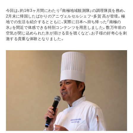
今回は、約1年3ヶ月間にわたり「南極地域観測隊」の調理隊員を務め、
2月末に帰国したばかりのアニヴェルセルシェフ・多賀 高が登壇。極
地での生活を紹介するとともに、実際に日本へ持ち帰った「南極の
氷」を間近で体感できる特別コンテンツを用意しました。数万年前の
空気が閉じ込められた氷が溶ける音を聴くなど、お子様の好奇心を刺
激する貴重な体験となりました。