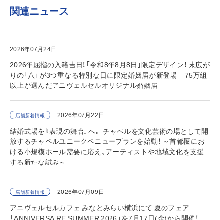
関連ニュース
2026年07月24日
2026年屈指の入籍吉日！「令和8年8月8日」限定デザイン！ 末広が
りの「八」が3つ重なる特別な日に限定婚姻届が新登場 – 75万組
以上が選んだアニヴェルセルオリジナル婚姻届 –
2026年07月22日
店舗新着情報
結婚式場を『表現の舞台』へ。 チャペルを文化芸術の場として開
放するチャペルユニークベニュープランを始動！ ～首都圏にお
ける小規模ホール需要に応え、アーティストや地域文化を支援
する新たな試み～
2026年07月09日
店舗新着情報
アニヴェルセルカフェ みなとみらい横浜にて 夏のフェア
「ANNIVERSAIRE SUMMER 2026」を7月17日(金)から開催！ –