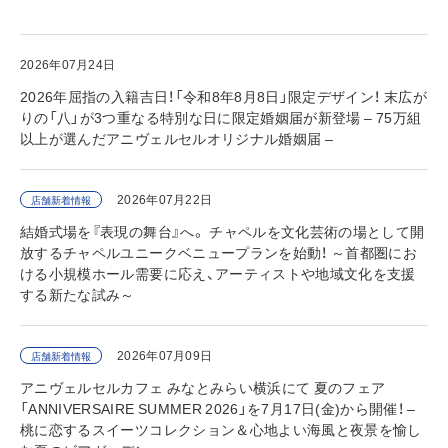
2026年07月24日
2026年屈指の入籍吉日！「令和8年8月8日」限定デザイン！ 末広が
りの「八」が3つ重なる特別な日に限定婚姻届が新登場 – 75万組
以上が選んだアニヴェルセルオリジナル婚姻届 –
2026年07月22日
店舗新着情報
結婚式場を『表現の舞台』へ。 チャペルを文化芸術の場として開
放するチャペルユニークベニュープランを始動！ ～首都圏にお
ける小規模ホール需要に応え、アーティストや地域文化を支援
する新たな試み～
2026年07月09日
店舗新着情報
アニヴェルセルカフェ みなとみらい横浜にて 夏のフェア
「ANNIVERSAIRE SUMMER 2026」を7月17日(金)から開催！ –
桃に恋するスイーツコレクション＆心地よい海風と夜景を愉し