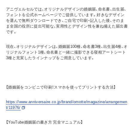
アニヴェルセルでは、オリジナルデザインの婚姻届、命名書、出生届、
フォントを公式ホームページでご提供しています。好きなデザイン
を選んで無料ダウンロードでき、ご自宅で印刷・記入した後、そのま
ま全国の役所に提出可能な、実用性とデザイン性を兼ね備えた届出書
です。
現在、オリジナルデザインは、婚姻届100種、命名書3種、出生届4種、オ
リジナルフォント1種、命名書と一緒に撮影できる寝相アートシート
3種と充実したラインナップをご用意しています。
【婚姻届をコンビニで印刷！スマホを使ってプリントする方法】
https://www.anniversaire.co.jp/brand/omotte/magazine/arrangemen
t/11976/
【YouTube婚姻届の書き方 完全マニュアル】