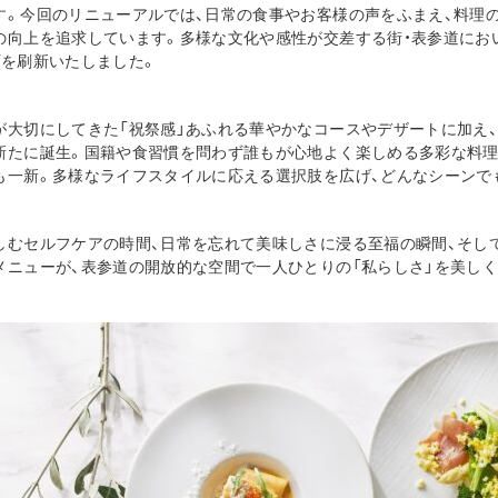
す。今回のリニューアルでは、日常の食事やお客様の声をふまえ、料理
の向上を追求しています。多様な文化や感性が交差する街・表参道におい
プを刷新いたしました。
が大切にしてきた「祝祭感」あふれる華やかなコースやデザートに加え
新たに誕生。国籍や食習慣を問わず誰もが心地よく楽しめる多彩な料理
も一新。多様なライフスタイルに応える選択肢を広げ、どんなシーンで
しむセルフケアの時間、日常を忘れて美味しさに浸る至福の瞬間、そし
メニューが、表参道の開放的な空間で一人ひとりの「私らしさ」を美し