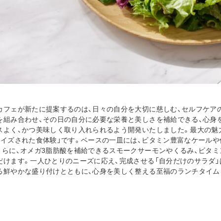
カフェが新たに提案するのは、日々の自分を大切に慈しむ、セルフケア
を組み合わせ、その日の自分に必要な栄養と美しさを補給できる、心身
スよく、かつ美味しく取り入れられるよう開発いたしました。最大の魅
ライズされた食体験」です。ベースの一皿には、ビタミン豊富なケールや
さらに、オメガ3脂肪酸を補給できるスモークサーモンやくるみ、ビタミ
だけます。一人ひとりのニーズに応え、完成させる「自分だけのサラダ
る鮮やかな盛り付けとともに、心身を美しく整える至福のランチタイム