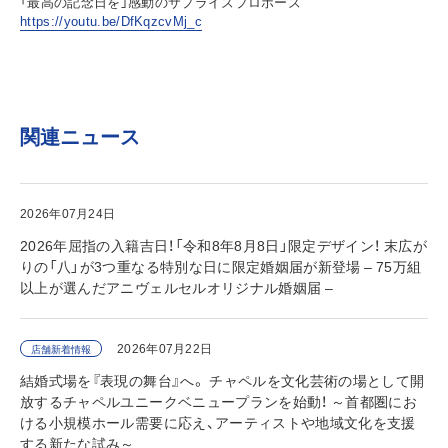
「最高の記念日を」感動のサプライズプロポーズ
https://youtu.be/DfKqzcvMj_c
関連ニュース
2026年07月24日
2026年屈指の入籍吉日！「令和8年8月8日」限定デザイン！ 末広が
りの「八」が3つ重なる特別な日に限定婚姻届が新登場 – 75万組
以上が選んだアニヴェルセルオリジナル婚姻届 –
2026年07月22日
店舗新着情報
結婚式場を『表現の舞台』へ。 チャペルを文化芸術の場として開
放するチャペルユニークベニュープランを始動！ ～首都圏にお
ける小規模ホール需要に応え、アーティストや地域文化を支援
する新たな試み～