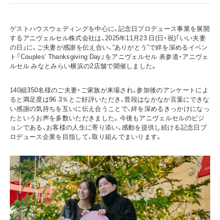
ゲストハウスウェディングを中心に、記念日プロデュース事業を展開
するアニヴェルセル株式会社は、2025年11月23 日(日・祝)「いい夫妻
の日」に、ご夫妻が感謝を伝え合い、“ありがとう”で絆を深めるイベン
ト『Couples’ Thanksgiving Day』をアニヴェルセル 表参道・アニヴェ
ルセル みなとみらい横浜の2店舗で開催しました。
140組350名様のご夫妻・ご家族が来場され、参加後のアンケートによ
ると満足度は96.3％とご好評いただき、普段はなかなか言葉にできな
い感謝の気持ちを互いに伝え合うことで、絆を深めるきっかけになっ
たというお声を多数いただきました。今後もアニヴェルセルのビジ
ョンである、お客様の人生に寄り添い、感動を提供し続ける記念日プ
ロデュース企業を目指して、取り組んでまいります。