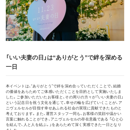
「いい夫妻の日」は“ありがとう”で絆を深める
一日
本イベントは、“ありがとう”で絆を深め合っていただくことで、結婚
の価値をあらためてご体感いただくことを目的として実施いたしま
した。ご参加いただいたお客様と、その周りの方々が「いい夫妻の日」
という記念日を祝う文化を通じて、幸せの輪を広げていくことが、ア
ニヴェルセルが目指す幸せあふれる社会の実現に貢献できたものと
考えております。また、運営スタッフ一同も、お客様の笑顔や温かい
言葉に触れることができ、アニヴェルセルの存在意義である 「心と心
を結んで、人と人を結ぶ。」をあらためて深く実感できた一日となり
ました。