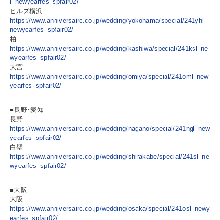
l_newyearfes_spfair02/
ヒルズ横浜
https://www.anniversaire.co.jp/wedding/yokohama/special/241yhl_
newyearfes_spfair02/
柏
https://www.anniversaire.co.jp/wedding/kashiwa/special/241ksl_ne
wyearfes_spfair02/
大宮
https://www.anniversaire.co.jp/wedding/omiya/special/241oml_new
yearfes_spfair02/
■長野・愛知
長野
https://www.anniversaire.co.jp/wedding/nagano/special/241ngl_new
yearfes_spfair02/
白壁
https://www.anniversaire.co.jp/wedding/shirakabe/special/241sl_ne
wyearfes_spfair02/
■大阪
大阪
https://www.anniversaire.co.jp/wedding/osaka/special/241osl_newy
earfes_spfair02/