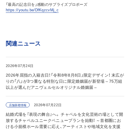
「最高の記念日を」感動のサプライズプロポーズ
https://youtu.be/DfKqzcvMj_c
関連ニュース
2026年07月24日
2026年屈指の入籍吉日！「令和8年8月8日」限定デザイン！ 末広が
りの「八」が3つ重なる特別な日に限定婚姻届が新登場 – 75万組
以上が選んだアニヴェルセルオリジナル婚姻届 –
2026年07月22日
店舗新着情報
結婚式場を『表現の舞台』へ。 チャペルを文化芸術の場として開
放するチャペルユニークベニュープランを始動！ ～首都圏にお
ける小規模ホール需要に応え、アーティストや地域文化を支援