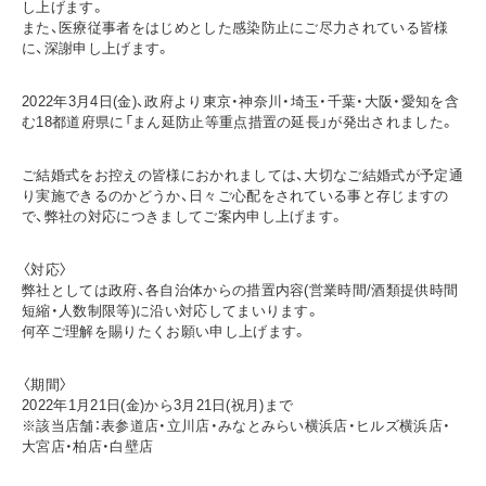
し上げます。
また、医療従事者をはじめとした感染防止にご尽力されている皆様
に、深謝申し上げます。
2022年3月4日(金)、政府より東京・神奈川・埼玉・千葉・大阪・愛知を含
む18都道府県に「まん延防止等重点措置の延長」が発出されました。
ご結婚式をお控えの皆様におかれましては、大切なご結婚式が予定通
り実施できるのかどうか、日々ご心配をされている事と存じますの
で、弊社の対応につきましてご案内申し上げます。
〈対応〉
弊社としては政府、各自治体からの措置内容(営業時間/酒類提供時間
短縮・人数制限等)に沿い対応してまいります。
何卒ご理解を賜りたくお願い申し上げます。
〈期間〉
2022年1月21日(金)から3月21日(祝月)まで
※該当店舗：表参道店・立川店・みなとみらい横浜店・ヒルズ横浜店・
大宮店・柏店・白壁店