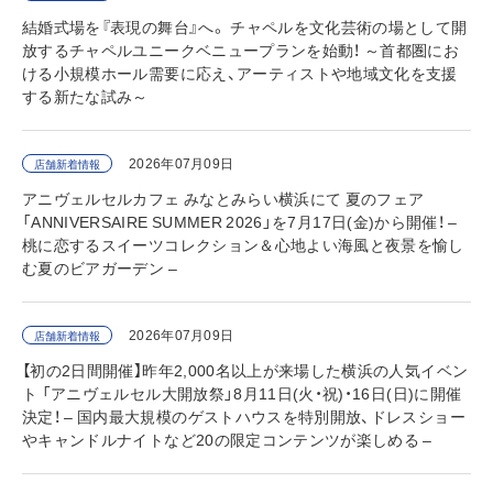
結婚式場を『表現の舞台』へ。 チャペルを文化芸術の場として開
放するチャペルユニークベニュープランを始動！ ～首都圏にお
ける小規模ホール需要に応え、アーティストや地域文化を支援
する新たな試み～
2026年07月09日
店舗新着情報
アニヴェルセルカフェ みなとみらい横浜にて 夏のフェア
「ANNIVERSAIRE SUMMER 2026」を7月17日(金)から開催！ –
桃に恋するスイーツコレクション＆心地よい海風と夜景を愉し
む夏のビアガーデン –
2026年07月09日
店舗新着情報
【初の2日間開催】昨年2,000名以上が来場した横浜の人気イベン
ト 「アニヴェルセル大開放祭」8月11日(火・祝)・16日(日)に開催
決定！ – 国内最大規模のゲストハウスを特別開放、ドレスショー
やキャンドルナイトなど20の限定コンテンツが楽しめる –